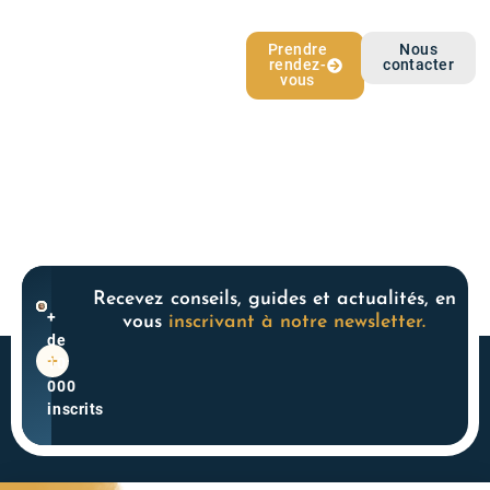
L’épargne qui
Prendre
Nous
rendez-
contacter
vous ressemble
vous
Recevez conseils, guides et actualités, en
+
vous
inscrivant à notre newsletter.
de
10
000
inscrits