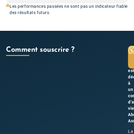
Les performances passées ne sont pas un indicateur fiable
des résultats futurs.
Comment souscrire ?
La
SC
Pi
es
dé
à
un
co
d’
vi
Ab
As
La