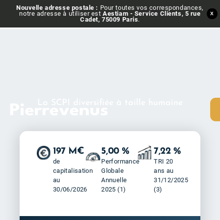
Nouvelle adresse postale :
Pour toutes vos correspondances,
notre adresse à utiliser est
Aestiam - Service Clients, 5 rue
X
Cadet, 75009 Paris
.
La SCPI diversifiée à taille humaine
197 M€
5,00 %
7,22 %
de
Performance
TRI 20
capitalisation
Globale
ans au
au
Annuelle
31/12/2025
30/06/2026
2025 (1)
(3)