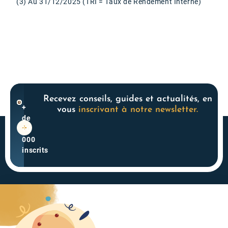
(3) Au 31/12/2025 (TRI = Taux de Rendement Interne)
Recevez conseils, guides et actualités, en
+
vous
inscrivant à notre newsletter.
de
10
000
inscrits
Acteur historique du
4.3
monde des SCPI, nous
powered
accompagnons les
by
épargnants en leur