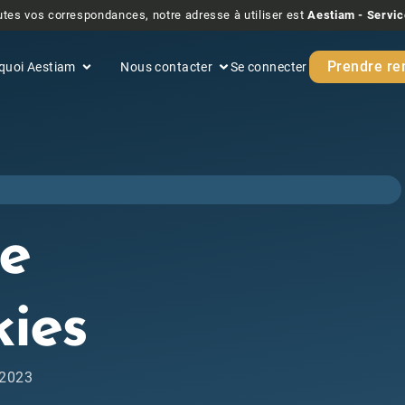
tes vos correspondances, notre adresse à utiliser est
Aestiam - Servic
Prendre re
quoi Aestiam
Nous contacter
Se connecter
ue
ies
/2023