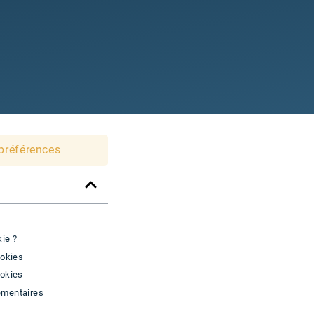
préférences
kie ?
ookies
ookies
émentaires