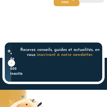
vous ressemble
vous
Recevez conseils, guides et actualités, en
+
vous
inscrivant à notre newsletter.
de
10
000
inscrits
Acteur historique du
4.3
monde des SCPI, nous
powered
accompagnons les
by