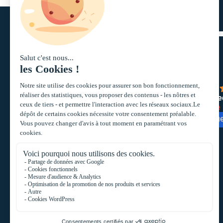
Acteur historique du monde
4.3
des SCPI, nous
powere
G
o
o
g
l
e
accompagnons les
épargnants en leur offrant
évalu
des solutions
d’investissement en
immobilier collectif.