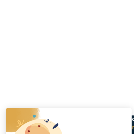
L’épargne qu
Recevez c
+ de 10 000
vous
insc
inscrits