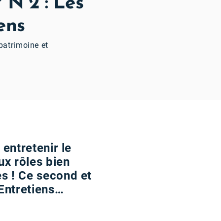
 N°2 : Les
ens
 patrimoine et
entretenir le
ux rôles bien
s ! Ce second et
 Entretiens…