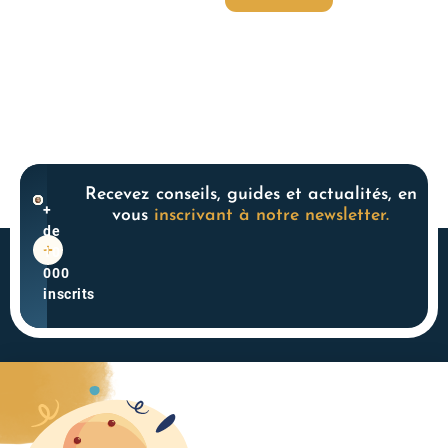
Recevez conseils, guides et actualités, en
+
vous
inscrivant à notre newsletter.
de
10
000
inscrits
Acteur historique du
4.3
monde des SCPI, nous
powered
accompagnons les
by
épargnants en leur