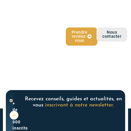
L’épargne qui
Prendre
Nous
rendez-
contacter
vous ressemble
vous
Recevez conseils, guides et actualités, en
+
vous
inscrivant à notre newsletter.
de
10
000
inscrits