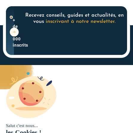
Recevez conseils, guides et actualités, en
+
vous
inscrivant à notre newsletter.
de
10
000
inscrits
Acteur historique du
4.3
monde des SCPI, nous
powered
accompagnons les
by
épargnants en leur
G
o
o
g
l
e
offrant des solutions
évaluez-nous
d’investissement en
immobilier collectif.
Nos solutions