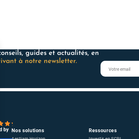
onseils, guides et actualités, en
rivant à notre newsletter.
d by
Nos solutions
Ressources
Aestiam Horizon
Investir en SCPI