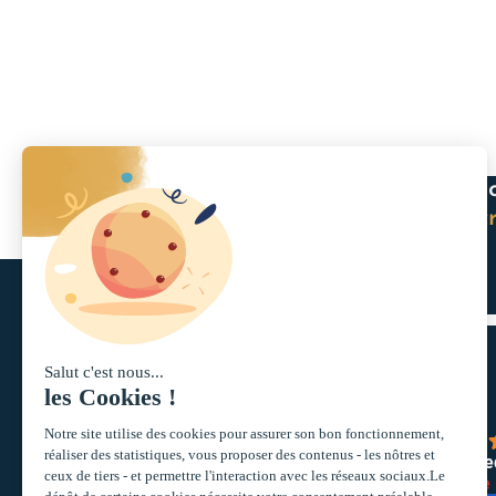
Recevez c
+ de 10 000
vous
insc
inscrits
Acteur historique du monde
4.3
des SCPI, nous
powere
G
o
o
g
l
e
accompagnons les