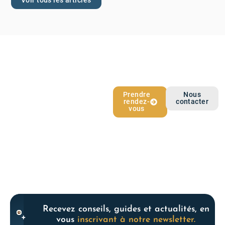
Voir tous les articles
L’épargne qui
Prendre
Nous
rendez-
contacter
vous ressemble
vous
Recevez conseils, guides et actualités, en
+
vous
inscrivant à notre newsletter.