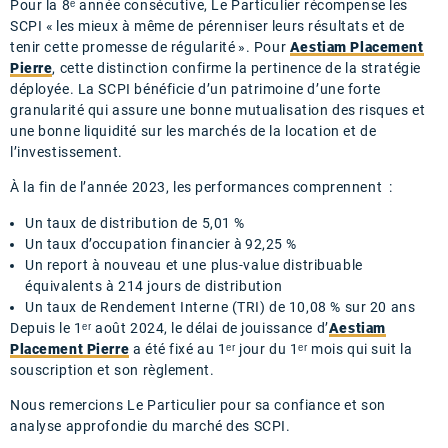
Pour la 8
ᵉ
année consécutive, Le Particulier récompense les
SCPI « les mieux à même de pérenniser leurs résultats et de
tenir cette promesse de régularité ». Pour
Aestiam Placement
Pierre
, cette distinction
confirme la pertinence de la stratégie
déployée. La SCPI bénéficie d’un patrimoine
d’une forte
granularité
qui assure une bonne mutualisation des risques et
une bonne liquidité sur les marchés de la location et de
l’investissement.
À
la fin de l’année
2023, les performances
comprennent
:
Un taux de distribution de 5,01 %
Un taux d’occupation financier à 92,25 %
Un report à nouveau et une plu
s
-value distribuable
équivalent
s
à
214 jours
de distribution
Un taux de Rendement Interne
(TRI)
de 10,08 % sur 20 ans
Depuis le 1ᵉʳ août 2024, le délai de jouissance d’
Aestiam
Placement Pierre
a été fixé au 1ᵉʳ jour du 1ᵉʳ mois qui suit la
souscription et son règlement.
Nous remercions
Le Particulier pour sa confiance et son
analyse
approfondie
du
marché des SCPI
.