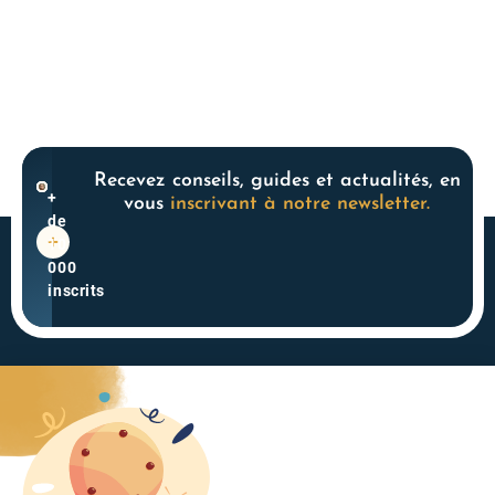
Recevez conseils, guides et actualités, en
+
vous
inscrivant à notre newsletter.
de
10
000
inscrits
Acteur historique du
4.3
monde des SCPI, nous
powered
accompagnons les
by
épargnants en leur
G
o
o
g
l
e
offrant des solutions
évaluez-nous