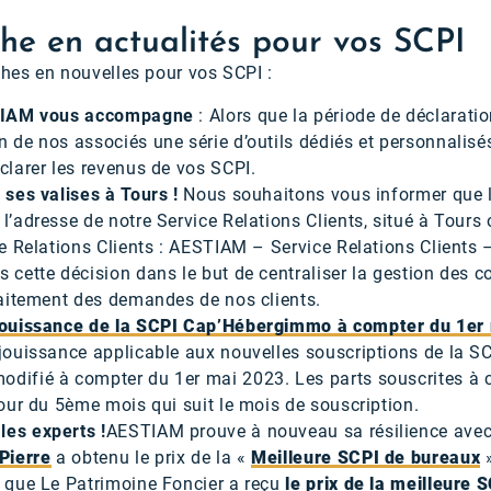
che en actualités pour vos SCPI
ches en nouvelles pour vos SCPI :
ESTIAM vous accompagne
: Alors que la période de déclarati
 de nos associés une série d’outils dédiés et personnalisés
clarer les revenus de vos SCPI.
 ses valises à Tours !
Nous souhaitons vous informer que l
l’adresse de notre Service Relations Clients, situé à Tours 
ce Relations Clients : AESTIAM – Service Relations Clients 
 cette décision dans le but de centraliser la gestion des co
raitement des demandes de nos clients.
 jouissance de la SCPI Cap’Hébergimmo à compter du 1er
 jouissance applicable aux nouvelles souscriptions de la S
difié à compter du 1er mai 2023. Les parts souscrites à
jour du 5ème mois qui suit le mois de souscription.
les experts !
AESTIAM prouve à nouveau sa résilience ave
Pierre
a obtenu le prix de la «
Meilleure SCPI de bureaux
»
s que Le Patrimoine Foncier a reçu
le prix de la meilleure S