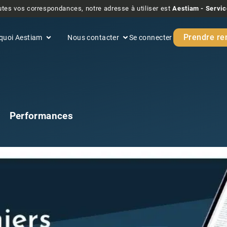
tes vos correspondances, notre adresse à utiliser est
Aestiam - Servic
Prendre re
quoi Aestiam
Nous contacter
Se connecter
Performances