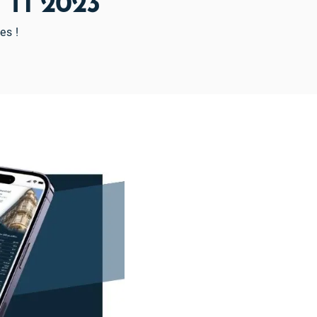
 T1 2023
es !