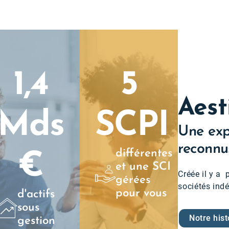
1,4
5
Aes
Mds
SCPI
Une expe
reconnu
différentes
€
et une SCI
Créée il y a
gérées
sociétés ind
pour vous
d'actifs
sous
Notre hist
gestion