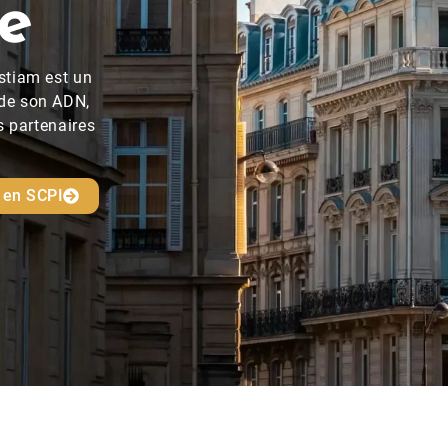
ne
stiam est un
 de son ADN,
s partenaires
r en SCPI