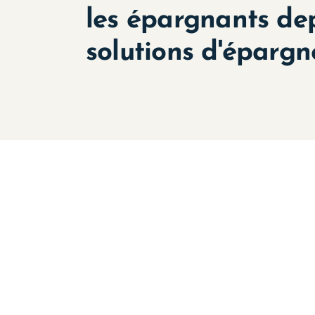
les épargnants dep
solutions d'épargne
La SCPI, un véhicul
nombreux atouts