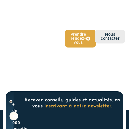
L’épargne qui
Prendre
Nous
rendez-
contacter
vous ressemble
vous
Recevez conseils, guides et actualités, en
+
vous
inscrivant à notre newsletter.
de
10
000
inscrits