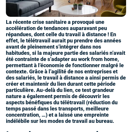
La récente crise sanitaire a provoqué une
accélération de tendances auparavant peu
répandues, dont celle du travail à distance ! En
effet, le télétravail aurait pu prendre des années
avant de pleinement s’intégrer dans nos
habitudes, si la majeure partie des salariés n’avait
été contrainte de s’adapter au work from home,
permettant à l’économie de fonctionner malgré le
contexte. Grâce à l’agilité de nos entreprises et
des salariés, le travail à distance a ainsi permis de
créer et maintenir du lien durant cette période
particulière. Au-delà du lien, ce test grandeur
nature a également permis de découvrir les
aspects bénéfiques du télétravail (réduction du
temps passé dans les transports, meilleure
concentration, …) et a laissé une empreinte
indélébile sur les modes de travail au bureau.