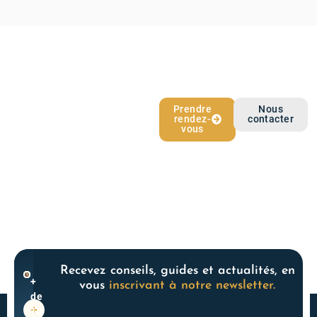
L’épargne qui
Prendre
Nous
rendez-
contacter
vous ressemble
vous
Recevez conseils, guides et actualités, en
+
vous
inscrivant à notre newsletter.
de
10