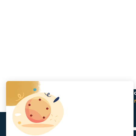
L’épargne qu
Recevez c
+ de 10 000
vous
insc
inscrits