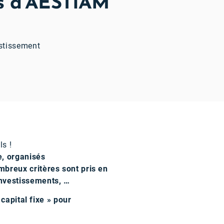
ès d’AESTIAM
estissement
s !
e, organisés
breux critères sont pris en
investissements, …
capital fixe » pour