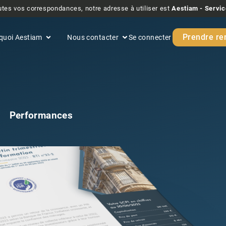
tes vos correspondances, notre adresse à utiliser est
Aestiam - Servic
Prendre re
quoi Aestiam
Nous contacter
Se connecter
Performances