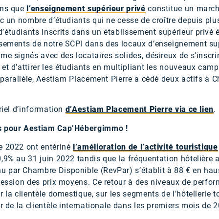
ons que
l’enseignement supérieur privé
constitue un march
ec un nombre d’étudiants qui ne cesse de croître depuis plus
’étudiants inscrits dans un établissement supérieur privé 
ssements de notre SCPI dans des locaux d’enseignement sup
me signés avec des locataires solides, désireux de s’inscr
et d’attirer les étudiants en multipliant les nouveaux cam
n parallèle, Aestiam Placement Pierre a cédé deux actifs à 
riel d’information
d’Aestiam Placement Pierre via ce lien
.
es pour Aestiam Cap’Hébergimmo !
e 2022 ont entériné
l’amélioration de l’activité touristique
0,9% au 31 juin 2022 tandis que la fréquentation hôtelière
 par Chambre Disponible (RevPar) s’établit à 88 € en hau
gression des prix moyens. Ce retour à des niveaux de perfo
 la clientèle domestique, sur les segments de l’hôtellerie to
ur de la clientèle internationale dans les premiers mois de 