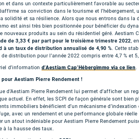
ion et dans un contexte particulièrement favorable au secteu
éaffirme sa conviction dans le tourisme et l’hébergement, u
a solidité et sa résilience. Alors que nous entrons dans la 
o est ainsi très bien positionnée pour bénéficier du dyna
e nouveaux produits au sein du résidentiel géré. Aestiam 
nde de 3,33 € par part pour le troisième trimestre 2022
, e
d à un taux de distribution annualisé de 4,90 %
. Cette sta
de distribution pour l’année 2022 compris entre 4,7 % et 5
riel d’information
d’Aestiam Cap’Hébergimmo via ce lien
.
pour Aestiam Pierre Rendement !
ue d’Aestiam Pierre Rendement lui permet d’afficher un reg
e actuel. En effet, les SCPI de façon générale sont bien p
acents immobiliers bénéficient d’un mécanisme d’indexation 
efuge, avec un rendement et une performance globale réelle 
uter un atout indéniable pour Aestiam Pierre Rendement pui
e à la hausse des taux.