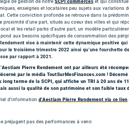
atégie de gestion de notre
SCPI commerces
et qui constitue
iques, enseignes et locataires peu sujets aux variations 
hat. Cette conviction profonde se retrouve dans la prédomi
proximité d’une part, situés au coeur des villes et qui ré
al et les retail parks d’autre part, un modèle particulière
espond aux besoins spécifiques de consommation des périph
 Rendement vise à maintenir cette dynamique positive qui
our le troisième trimestre 2022 ainsi qu’une fourchette d
usse par rapport à 2021.
’Aestiam Pierre Rendement ont par ailleurs été récomp
décerné par le média ToutSurMesFinances.com !
Décerné 
long terme de la SCPI, qui affiche un TRI à 20 ans de 11
is aussi la qualité de son patrimoine et son faible taux
riel d’information
d’Aestiam Pierre Rendement via ce lien
.
e préjugent pas des performances à venir.