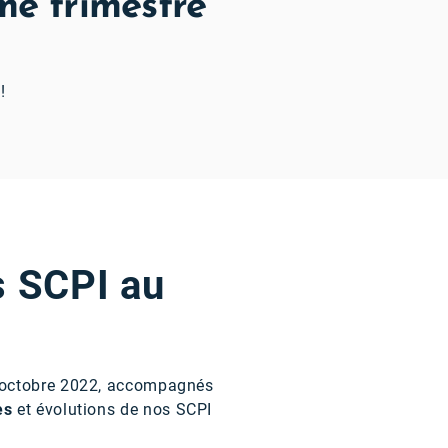
me trimestre
!
s SCPI au
5 octobre 2022, accompagnés
es
et évolutions de nos SCPI