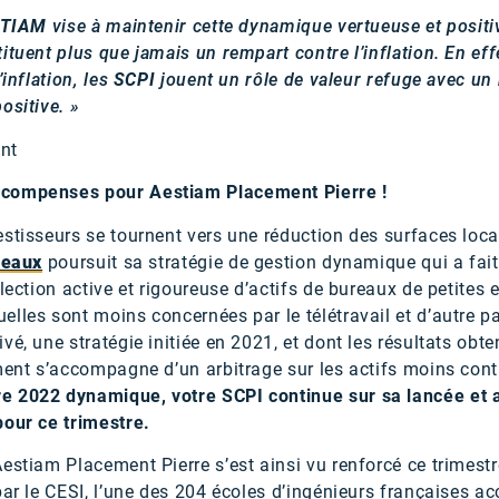
TIAM
vise à maintenir cette dynamique vertueuse et positi
ituent plus que jamais un rempart contre l’inflation. En e
’inflation, les
SCPI
jouent un rôle de valeur refuge avec un
ositive. »
ent
écompenses pour Aestiam Placement Pierre !
estisseurs se tournent vers une réduction des surfaces loc
reaux
poursuit sa stratégie de gestion dynamique qui a fait 
élection active et rigoureuse d’actifs de bureaux de petites
lles sont moins concernées par le télétravail et d’autre par
é, une stratégie initiée en 2021, et dont les résultats obten
ment s’accompagne d’un arbitrage sur les actifs moins cont
e 2022 dynamique, votre SCPI continue sur sa lancée et a
pour ce trimestre.
estiam Placement Pierre s’est ainsi vu renforcé ce trimestr
par le CESI, l’une des 204 écoles d’ingénieurs françaises acc