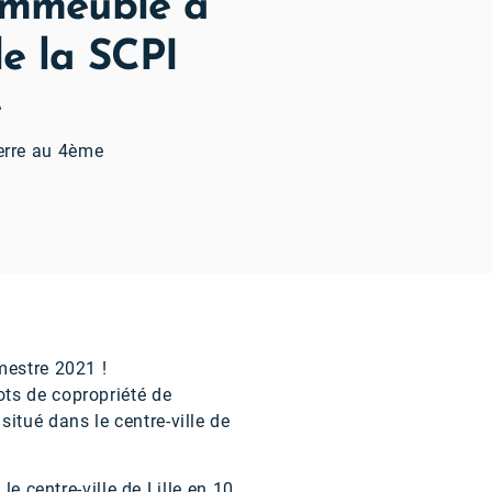
 immeuble à
de la SCPI
e
ierre au 4ème
mestre 2021 !
ts de copropriété de
tué dans le centre-ville de
le centre-ville de Lille en 10