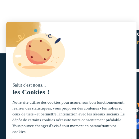
Recevez c
+ de 10 000
vous
insc
inscrits
Acteur historique du monde
4.3
des SCPI, nous
powere
G
o
o
g
l
e
accompagnons les
épargnants en leur offrant
évalu
des solutions
d’investissement en